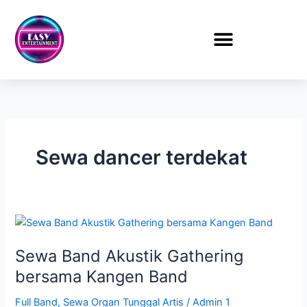
Lewati
ke
konten
Sewa dancer terdekat
Sewa
Band
Sewa Band Akustik Gathering
Akustik
Gathering
bersama Kangen Band
bersama
Full Band
,
Sewa Organ Tunggal Artis
/
Admin 1
Kangen