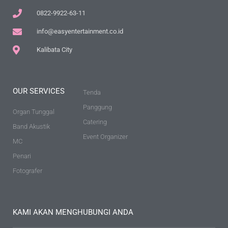
0822-9922-63-11
info@easyentertainment.co.id
Kalibata City
OUR SERVICES
Tenda
Panggung
Organ Tunggal
Catering
Band Akustik
Event Organizer
MC
Penari
Fotografer
KAMI AKAN MENGHUBUNGI ANDA