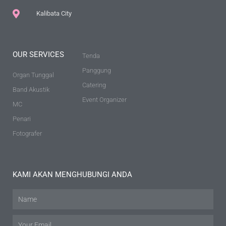
Kalibata City
OUR SERVICES
Tenda
Panggung
Organ Tunggal
Catering
Band Akustik
Event Organizer
MC
Penari
Fotografer
KAMI AKAN MENGHUBUNGI ANDA
Name
Email