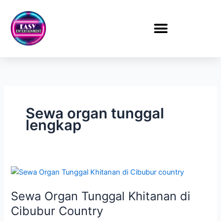
Lewati
ke
konten
Sewa organ tunggal
lengkap
Sewa
Organ
Sewa Organ Tunggal Khitanan di
Tunggal
Khitanan
Cibubur Country
di