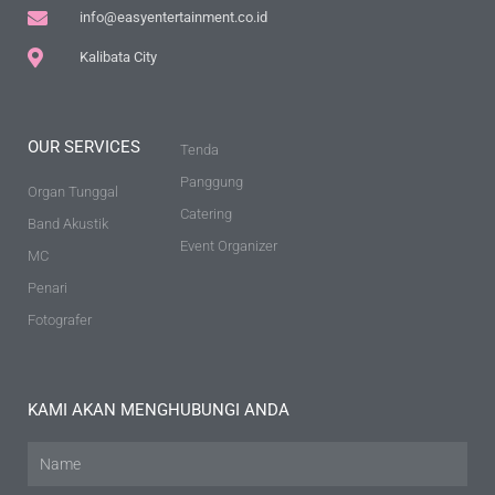
info@easyentertainment.co.id
Kalibata City
OUR SERVICES
Tenda
Panggung
Organ Tunggal
Catering
Band Akustik
Event Organizer
MC
Penari
Fotografer
KAMI AKAN MENGHUBUNGI ANDA
Name