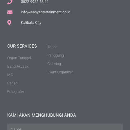
0822-9922-63-11
info@easyentertainment.co.id
Kalibata City
OUR SERVICES
Tenda
Panggung
Organ Tunggal
Catering
Band Akustik
Event Organizer
MC
Penari
Fotografer
KAMI AKAN MENGHUBUNGI ANDA
Name