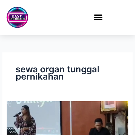
Lewati
ke
konten
sewa organ tunggal
pernikahan
Sewa
Organ
Tunggal
Pernikahan
di