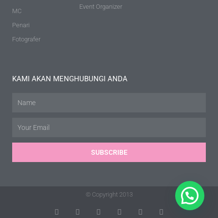
Event Organizer
MC
Penari
Fotografer
KAMI AKAN MENGHUBUNGI ANDA
Name
Email
SUBSCRIBE
© Copyright 2013
T
F
D
Y
P
M
w
a
r
o
i
e