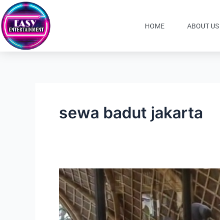
Lewati
ke
HOME
ABOUT US
konten
sewa badut jakarta
Sewa
Organ
Tunggal
Padang