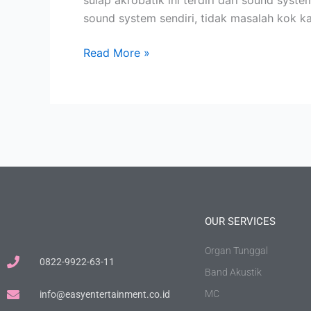
sulap akrobatik ini terdiri dari sound sys
sound system sendiri, tidak masalah kok k
Read More »
OUR SERVICES
Organ Tunggal
0822-9922-63-11
Band Akustik
MC
info@easyentertainment.co.id