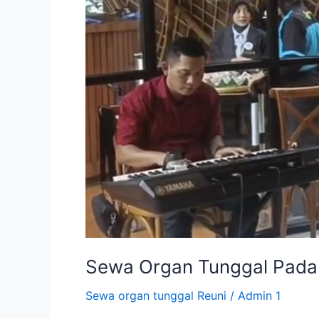
Reuni
Keluarga
di
Kampung
Kecil
Sewa Organ Tunggal Padan
Sewa organ tunggal Reuni
/
Admin 1