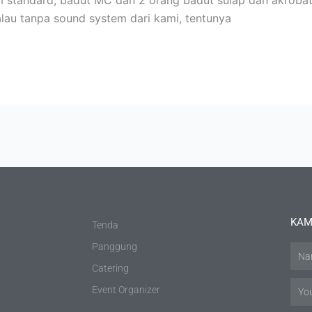
tem standard, badut MC dan 2 orang badut sulap dan akrobat
alau tanpa sound system dari kami, tentunya
KAM
Tenda
Panggung
Nam
Catering
Email
Event Organizer