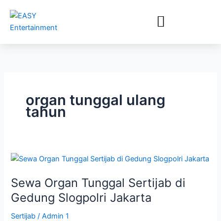
Lewati
ke
konten
organ tunggal ulang
tahun
Sewa
Organ
Sewa Organ Tunggal Sertijab di
Tunggal
Sertijab
Gedung Slogpolri Jakarta
di
Sertijab
/
Admin 1
Gedung